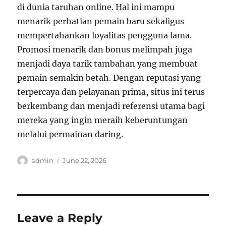
di dunia taruhan online. Hal ini mampu
menarik perhatian pemain baru sekaligus
mempertahankan loyalitas pengguna lama.
Promosi menarik dan bonus melimpah juga
menjadi daya tarik tambahan yang membuat
pemain semakin betah. Dengan reputasi yang
terpercaya dan pelayanan prima, situs ini terus
berkembang dan menjadi referensi utama bagi
mereka yang ingin meraih keberuntungan
melalui permainan daring.
Author
Posted
admin
June 22, 2026
on
Leave a Reply