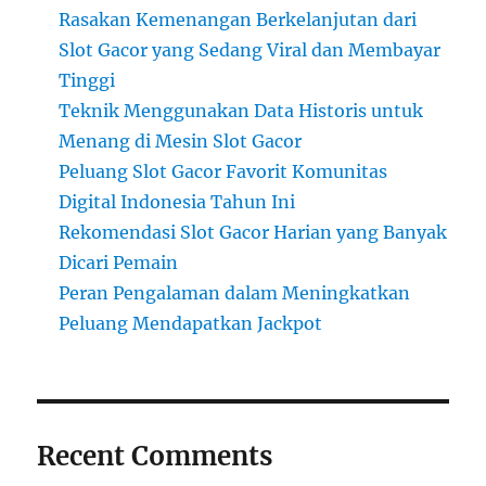
Rasakan Kemenangan Berkelanjutan dari
Slot Gacor yang Sedang Viral dan Membayar
Tinggi
Teknik Menggunakan Data Historis untuk
Menang di Mesin Slot Gacor
Peluang Slot Gacor Favorit Komunitas
Digital Indonesia Tahun Ini
Rekomendasi Slot Gacor Harian yang Banyak
Dicari Pemain
Peran Pengalaman dalam Meningkatkan
Peluang Mendapatkan Jackpot
Recent Comments