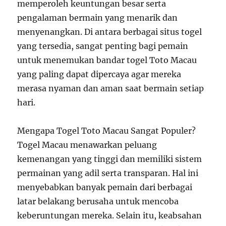
memperoleh keuntungan besar serta
pengalaman bermain yang menarik dan
menyenangkan. Di antara berbagai situs togel
yang tersedia, sangat penting bagi pemain
untuk menemukan bandar togel Toto Macau
yang paling dapat dipercaya agar mereka
merasa nyaman dan aman saat bermain setiap
hari.
Mengapa Togel Toto Macau Sangat Populer?
Togel Macau menawarkan peluang
kemenangan yang tinggi dan memiliki sistem
permainan yang adil serta transparan. Hal ini
menyebabkan banyak pemain dari berbagai
latar belakang berusaha untuk mencoba
keberuntungan mereka. Selain itu, keabsahan