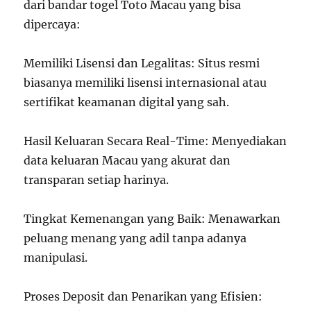
dari bandar togel Toto Macau yang bisa
dipercaya:
Memiliki Lisensi dan Legalitas: Situs resmi
biasanya memiliki lisensi internasional atau
sertifikat keamanan digital yang sah.
Hasil Keluaran Secara Real-Time: Menyediakan
data keluaran Macau yang akurat dan
transparan setiap harinya.
Tingkat Kemenangan yang Baik: Menawarkan
peluang menang yang adil tanpa adanya
manipulasi.
Proses Deposit dan Penarikan yang Efisien: