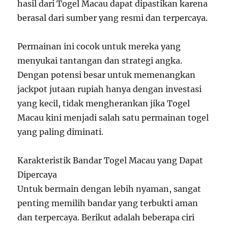
hasil dari Togel Macau dapat dipastikan karena
berasal dari sumber yang resmi dan terpercaya.
Permainan ini cocok untuk mereka yang
menyukai tantangan dan strategi angka.
Dengan potensi besar untuk memenangkan
jackpot jutaan rupiah hanya dengan investasi
yang kecil, tidak mengherankan jika Togel
Macau kini menjadi salah satu permainan togel
yang paling diminati.
Karakteristik Bandar Togel Macau yang Dapat
Dipercaya
Untuk bermain dengan lebih nyaman, sangat
penting memilih bandar yang terbukti aman
dan terpercaya. Berikut adalah beberapa ciri