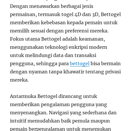
Dengan menawarkan berbagai jenis
permainan, termasuk togel 4D dan 3D, Bettogel
memberikan kebebasan kepada pemain untuk
memilih sesuai dengan preferensi mereka.
Fokus utama Bettogel adalah keamanan,
menggunakan teknologi enkripsi modern
untuk melindungi data dan transaksi
pengguna, sehingga para
bettogel
bisa bermain
dengan nyaman tanpa khawatir tentang privasi
mereka.
Antarmuka Bettogel dirancang untuk
memberikan pengalaman pengguna yang
menyenangkan. Navigasi yang sederhana dan
intuitif memudahkan baik pemula maupun
pemain berpengalaman untuk menemukan