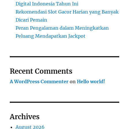
Digital Indonesia Tahun Ini
Rekomendasi Slot Gacor Harian yang Banyak
Dicari Pemain
Peran Pengalaman dalam Meningkatkan
Peluang Mendapatkan Jackpot
Recent Comments
A WordPress Commenter
on
Hello world!
Archives
August 2026