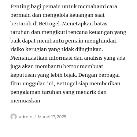
Penting bagi pemain untuk memahami cara
bermain dan mengelola keuangan saat
bertaruh di Bettogel. Menetapkan batas
taruhan dan mengikuti rencana keuangan yang
baik dapat membantu pemain menghindari
risiko kerugian yang tidak diinginkan.
Memanfaatkan informasi dan analisis yang ada
juga akan membantu bettor membuat
keputusan yang lebih bijak. Dengan berbagai
fitur unggulan ini, Bettogel siap memberikan
pengalaman taruhan yang menarik dan
memuaskan.
Author
Posted
admin
March 17, 2025
on