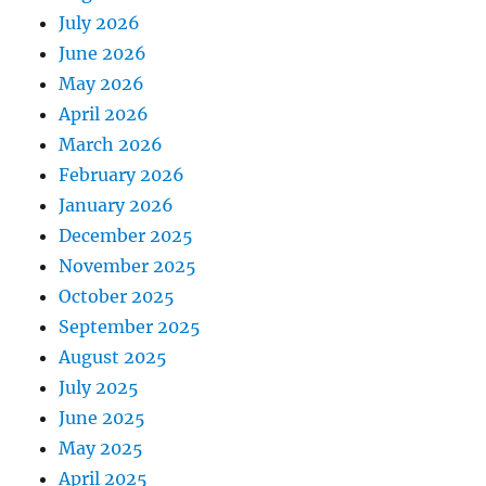
July 2026
June 2026
May 2026
April 2026
March 2026
February 2026
January 2026
December 2025
November 2025
October 2025
September 2025
August 2025
July 2025
June 2025
May 2025
April 2025