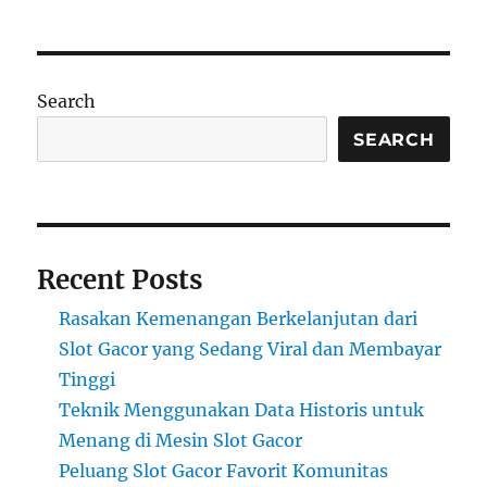
Search
SEARCH
Recent Posts
Rasakan Kemenangan Berkelanjutan dari
Slot Gacor yang Sedang Viral dan Membayar
Tinggi
Teknik Menggunakan Data Historis untuk
Menang di Mesin Slot Gacor
Peluang Slot Gacor Favorit Komunitas