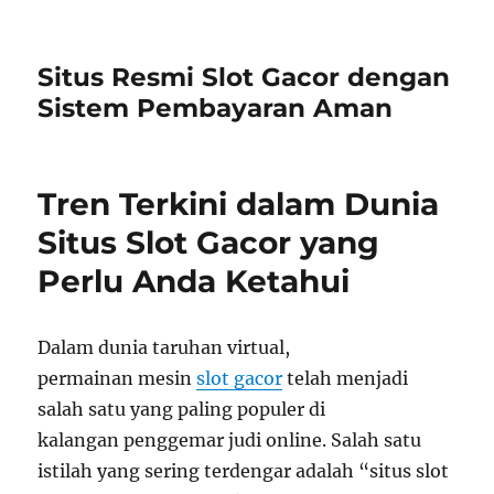
Situs Resmi Slot Gacor dengan
Sistem Pembayaran Aman
Tren Terkini dalam Dunia
Situs Slot Gacor yang
Perlu Anda Ketahui
Dalam dunia taruhan virtual,
permainan mesin
slot gacor
telah menjadi
salah satu yang paling populer di
kalangan penggemar judi online. Salah satu
istilah yang sering terdengar adalah “situs slot