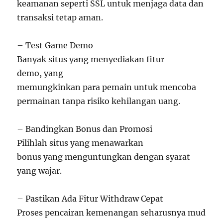
keamanan seperti SSL untuk menjaga data dan
transaksi tetap aman.
– Test Game Demo
Banyak situs yang menyediakan fitur
demo, yang
memungkinkan para pemain untuk mencoba
permainan tanpa risiko kehilangan uang.
– Bandingkan Bonus dan Promosi
Pilihlah situs yang menawarkan
bonus yang menguntungkan dengan syarat
yang wajar.
– Pastikan Ada Fitur Withdraw Cepat
Proses pencairan kemenangan seharusnya mud