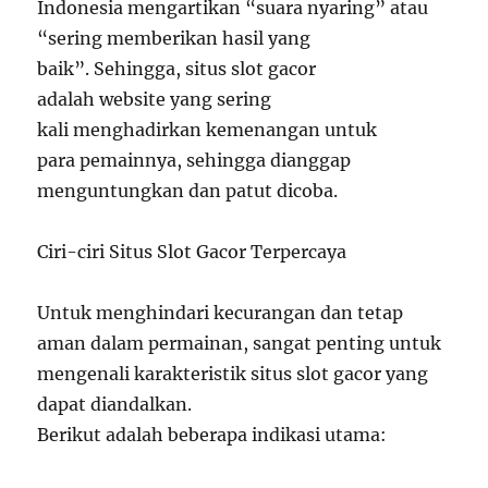
Indonesia mengartikan “suara nyaring” atau
“sering memberikan hasil yang
baik”. Sehingga, situs slot gacor
adalah website yang sering
kali menghadirkan kemenangan untuk
para pemainnya, sehingga dianggap
menguntungkan dan patut dicoba.
Ciri-ciri Situs Slot Gacor Terpercaya
Untuk menghindari kecurangan dan tetap
aman dalam permainan, sangat penting untuk
mengenali karakteristik situs slot gacor yang
dapat diandalkan.
Berikut adalah beberapa indikasi utama: