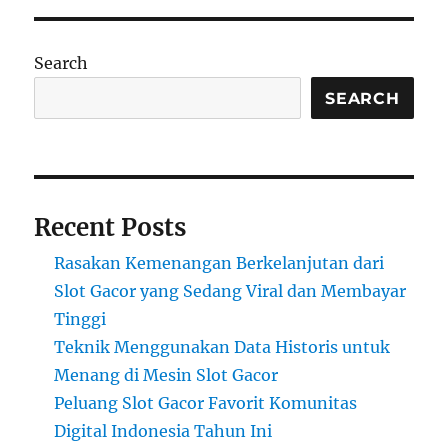
Search
SEARCH
Recent Posts
Rasakan Kemenangan Berkelanjutan dari
Slot Gacor yang Sedang Viral dan Membayar
Tinggi
Teknik Menggunakan Data Historis untuk
Menang di Mesin Slot Gacor
Peluang Slot Gacor Favorit Komunitas
Digital Indonesia Tahun Ini