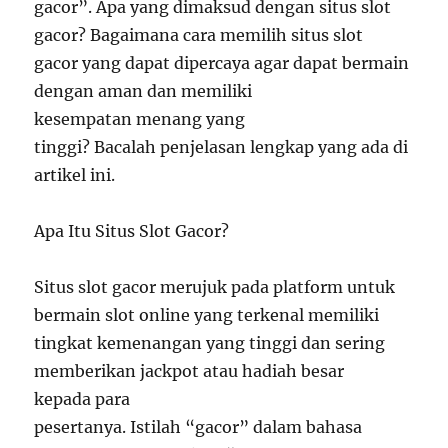
gacor”. Apa yang dimaksud dengan situs slot
gacor? Bagaimana cara memilih situs slot
gacor yang dapat dipercaya agar dapat bermain
dengan aman dan memiliki
kesempatan menang yang
tinggi? Bacalah penjelasan lengkap yang ada di
artikel ini.
Apa Itu Situs Slot Gacor?
Situs slot gacor merujuk pada platform untuk
bermain slot online yang terkenal memiliki
tingkat kemenangan yang tinggi dan sering
memberikan jackpot atau hadiah besar
kepada para
pesertanya. Istilah “gacor” dalam bahasa