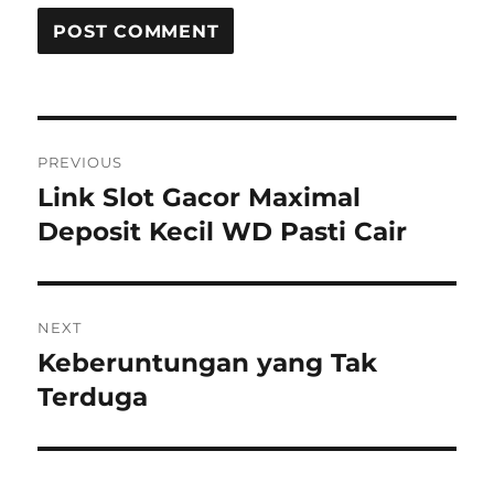
Post
PREVIOUS
navigation
Link Slot Gacor Maximal
Previous
post:
Deposit Kecil WD Pasti Cair
NEXT
Keberuntungan yang Tak
Next
post:
Terduga