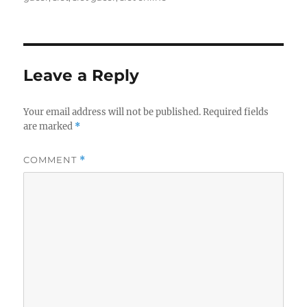
Leave a Reply
Your email address will not be published.
Required fields
are marked
*
COMMENT
*