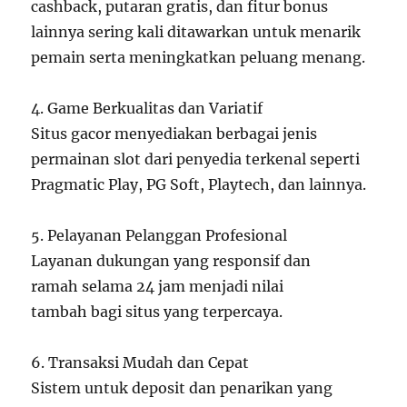
cashback, putaran gratis, dan fitur bonus
lainnya sering kali ditawarkan untuk menarik
pemain serta meningkatkan peluang menang.
4. Game Berkualitas dan Variatif
Situs gacor menyediakan berbagai jenis
permainan slot dari penyedia terkenal seperti
Pragmatic Play, PG Soft, Playtech, dan lainnya.
5. Pelayanan Pelanggan Profesional
Layanan dukungan yang responsif dan
ramah selama 24 jam menjadi nilai
tambah bagi situs yang terpercaya.
6. Transaksi Mudah dan Cepat
Sistem untuk deposit dan penarikan yang