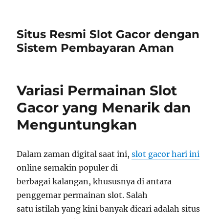
Situs Resmi Slot Gacor dengan
Sistem Pembayaran Aman
Variasi Permainan Slot
Gacor yang Menarik dan
Menguntungkan
Dalam zaman digital saat ini,
slot gacor hari ini
online semakin populer di
berbagai kalangan, khususnya di antara
penggemar permainan slot. Salah
satu istilah yang kini banyak dicari adalah situs