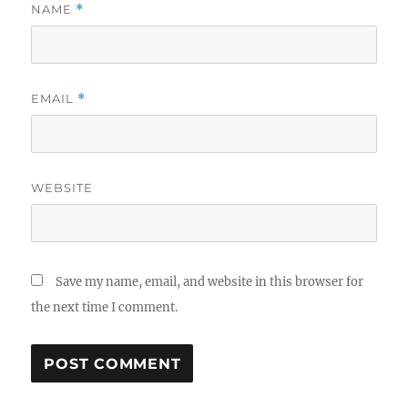
NAME
*
EMAIL
*
WEBSITE
Save my name, email, and website in this browser for
the next time I comment.