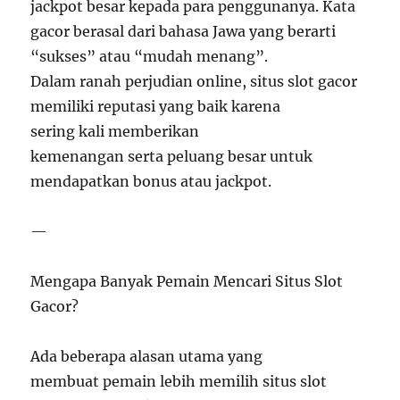
jackpot besar kepada para penggunanya. Kata
gacor berasal dari bahasa Jawa yang berarti
“sukses” atau “mudah menang”.
Dalam ranah perjudian online, situs slot gacor
memiliki reputasi yang baik karena
sering kali memberikan
kemenangan serta peluang besar untuk
mendapatkan bonus atau jackpot.
—
Mengapa Banyak Pemain Mencari Situs Slot
Gacor?
Ada beberapa alasan utama yang
membuat pemain lebih memilih situs slot