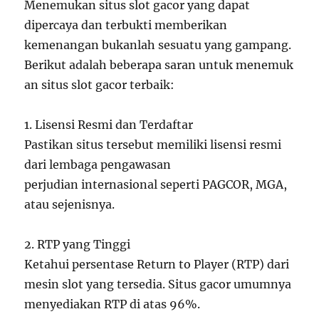
Menemukan situs slot gacor yang dapat
dipercaya dan terbukti memberikan
kemenangan bukanlah sesuatu yang gampang.
Berikut adalah beberapa saran untuk menemuk
an situs slot gacor terbaik:
1. Lisensi Resmi dan Terdaftar
Pastikan situs tersebut memiliki lisensi resmi
dari lembaga pengawasan
perjudian internasional seperti PAGCOR, MGA,
atau sejenisnya.
2. RTP yang Tinggi
Ketahui persentase Return to Player (RTP) dari
mesin slot yang tersedia. Situs gacor umumnya
menyediakan RTP di atas 96%.