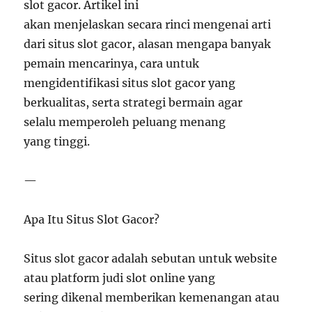
slot gacor. Artikel ini
akan menjelaskan secara rinci mengenai arti
dari situs slot gacor, alasan mengapa banyak
pemain mencarinya, cara untuk
mengidentifikasi situs slot gacor yang
berkualitas, serta strategi bermain agar
selalu memperoleh peluang menang
yang tinggi.
—
Apa Itu Situs Slot Gacor?
Situs slot gacor adalah sebutan untuk website
atau platform judi slot online yang
sering dikenal memberikan kemenangan atau