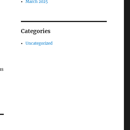
March 2025
Categories
Uncategorized
us