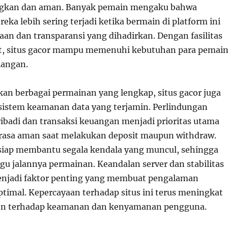
gkan dan aman. Banyak pemain mengaku bahwa
eka lebih sering terjadi ketika bermain di platform ini
aan dan transparansi yang dihadirkan. Dengan fasilitas
ut, situs gacor mampu memenuhi kebutuhan para pemai
langan.
an berbagai permainan yang lengkap, situs gacor juga
sistem keamanan data yang terjamin. Perlindungan
ribadi dan transaksi keuangan menjadi prioritas utama
rasa aman saat melakukan deposit maupun withdraw.
siap membantu segala kendala yang muncul, sehingga
u jalannya permainan. Keandalan server dan stabilitas
enjadi faktor penting yang membuat pengalaman
ptimal. Kepercayaan terhadap situs ini terus meningkat
n terhadap keamanan dan kenyamanan pengguna.