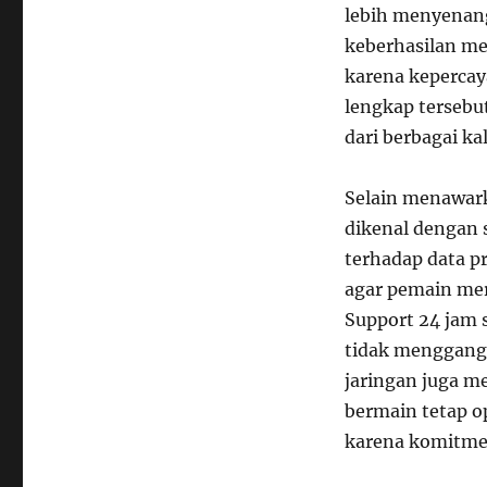
lebih menyenan
keberhasilan mer
karena kepercay
lengkap terseb
dari berbagai ka
Selain menawark
dikenal dengan 
terhadap data p
agar pemain me
Support 24 jam 
tidak menggangg
jaringan juga m
bermain tetap o
karena komitme