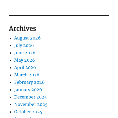
Archives
August 2026
July 2026
June 2026
May 2026
April 2026
March 2026
February 2026
January 2026
December 2025
November 2025
October 2025