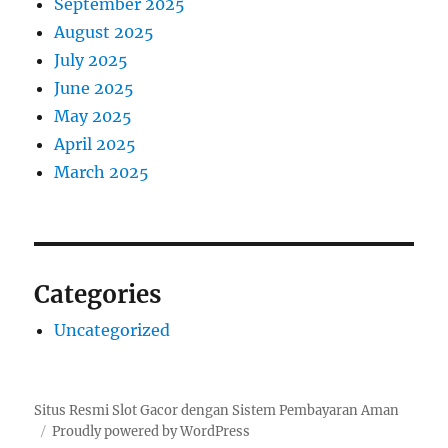
September 2025
August 2025
July 2025
June 2025
May 2025
April 2025
March 2025
Categories
Uncategorized
Situs Resmi Slot Gacor dengan Sistem Pembayaran Aman
Proudly powered by WordPress