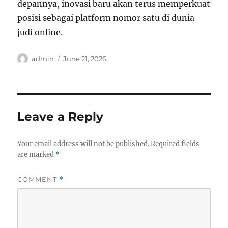
depannya, inovasi baru akan terus memperkuat
posisi sebagai platform nomor satu di dunia
judi online.
Author
Posted
admin
June 21, 2026
on
Leave a Reply
Your email address will not be published.
Required fields
are marked
*
COMMENT
*