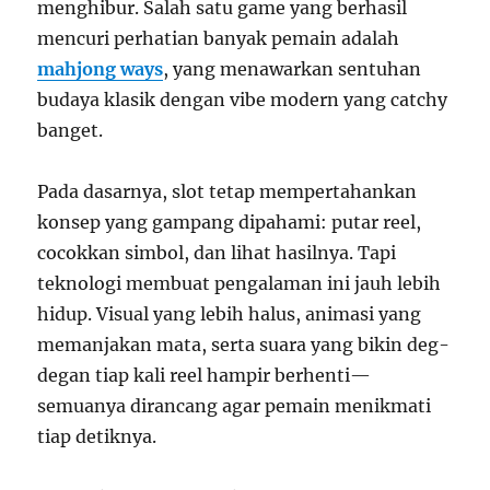
menghibur. Salah satu game yang berhasil
mencuri perhatian banyak pemain adalah
mahjong ways
, yang menawarkan sentuhan
budaya klasik dengan vibe modern yang catchy
banget.
Pada dasarnya, slot tetap mempertahankan
konsep yang gampang dipahami: putar reel,
cocokkan simbol, dan lihat hasilnya. Tapi
teknologi membuat pengalaman ini jauh lebih
hidup. Visual yang lebih halus, animasi yang
memanjakan mata, serta suara yang bikin deg-
degan tiap kali reel hampir berhenti—
semuanya dirancang agar pemain menikmati
tiap detiknya.