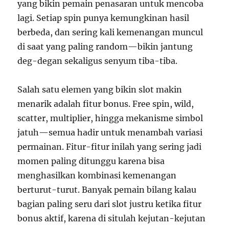
yang bikin pemain penasaran untuk mencoba
lagi. Setiap spin punya kemungkinan hasil
berbeda, dan sering kali kemenangan muncul
di saat yang paling random—bikin jantung
deg-degan sekaligus senyum tiba-tiba.
Salah satu elemen yang bikin slot makin
menarik adalah fitur bonus. Free spin, wild,
scatter, multiplier, hingga mekanisme simbol
jatuh—semua hadir untuk menambah variasi
permainan. Fitur-fitur inilah yang sering jadi
momen paling ditunggu karena bisa
menghasilkan kombinasi kemenangan
berturut-turut. Banyak pemain bilang kalau
bagian paling seru dari slot justru ketika fitur
bonus aktif, karena di situlah kejutan-kejutan