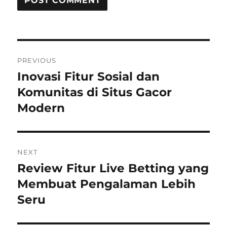
Post
PREVIOUS
navigation
Inovasi Fitur Sosial dan
Previous
post:
Komunitas di Situs Gacor
Modern
NEXT
Review Fitur Live Betting yang
Next
post:
Membuat Pengalaman Lebih
Seru