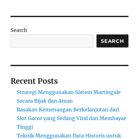
Search
SEARCH
Recent Posts
Strategi Menggunakan Sistem Martingale
Secara Bijak dan Aman
Rasakan Kemenangan Berkelanjutan dari
Slot Gacor yang Sedang Viral dan Membayar
Tinggi
Teknik Menggunakan Data Historis untuk