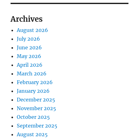
Archives
August 2026
July 2026
June 2026
May 2026
April 2026
March 2026
February 2026
January 2026
December 2025
November 2025
October 2025
September 2025
August 2025