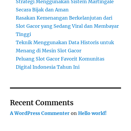
Strategi Menggunakan Sistem Martingale
Secara Bijak dan Aman
Rasakan Kemenangan Berkelanjutan dari
Slot Gacor yang Sedang Viral dan Membayar
Tinggi
Teknik Menggunakan Data Historis untuk
Menang di Mesin Slot Gacor
Peluang Slot Gacor Favorit Komunitas
Digital Indonesia Tahun Ini
Recent Comments
A WordPress Commenter
on
Hello world!