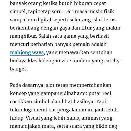
banyak orang ketika butuh hiburan cepat,
simpel, tapi tetap seru. Dari masa mesin fisik
sampai era digital seperti sekarang, slot terus
berkembang dengan gaya dan fitur yang makin
menghibur. Salah satu game yang berhasil
mencuri perhatian banyak pemain adalah
mahjong ways
, yang menawarkan sentuhan
budaya klasik dengan vibe modern yang catchy
banget.
Pada dasarnya, slot tetap mempertahankan
konsep yang gampang dipahami: putar reel,
cocokkan simbol, dan lihat hasilnya. Tapi
teknologi membuat pengalaman ini jauh lebih
hidup. Visual yang lebih halus, animasi yang
memanjakan mata, serta suara yang bikin deg-