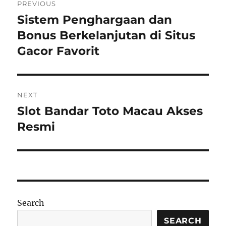
PREVIOUS
navigation
Sistem Penghargaan dan
Previous
post:
Bonus Berkelanjutan di Situs
Gacor Favorit
NEXT
Slot Bandar Toto Macau Akses
Next
post:
Resmi
Search
SEARCH