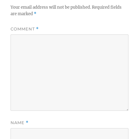
Your email address will not be published.
Required fields
are marked
*
COMMENT
*
NAME
*