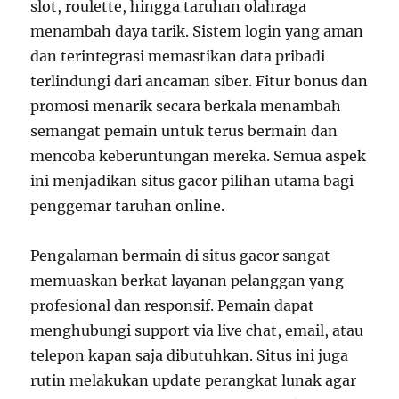
slot, roulette, hingga taruhan olahraga
menambah daya tarik. Sistem login yang aman
dan terintegrasi memastikan data pribadi
terlindungi dari ancaman siber. Fitur bonus dan
promosi menarik secara berkala menambah
semangat pemain untuk terus bermain dan
mencoba keberuntungan mereka. Semua aspek
ini menjadikan situs gacor pilihan utama bagi
penggemar taruhan online.
Pengalaman bermain di situs gacor sangat
memuaskan berkat layanan pelanggan yang
profesional dan responsif. Pemain dapat
menghubungi support via live chat, email, atau
telepon kapan saja dibutuhkan. Situs ini juga
rutin melakukan update perangkat lunak agar