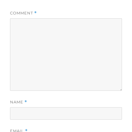
COMMENT
*
NAME
*
EMAIL
*