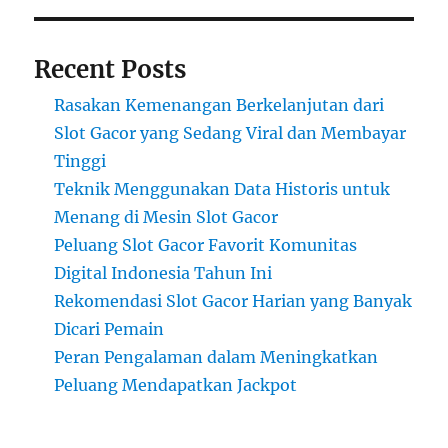
Recent Posts
Rasakan Kemenangan Berkelanjutan dari
Slot Gacor yang Sedang Viral dan Membayar
Tinggi
Teknik Menggunakan Data Historis untuk
Menang di Mesin Slot Gacor
Peluang Slot Gacor Favorit Komunitas
Digital Indonesia Tahun Ini
Rekomendasi Slot Gacor Harian yang Banyak
Dicari Pemain
Peran Pengalaman dalam Meningkatkan
Peluang Mendapatkan Jackpot