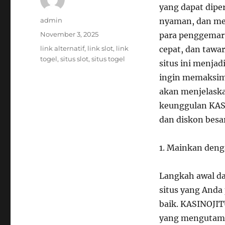
yang dapat dip
Author
admin
nyaman, dan m
Posted
November 3, 2025
para penggemar
on
Tags
link alternatif
,
link slot
,
link
cepat, dan tawa
togel
,
situs slot
,
situs togel
situs ini menjad
ingin memaksima
akan menjelaska
keunggulan KAS
dan diskon besar
1. Mainkan deng
Langkah awal da
situs yang Anda 
baik. KASINOJIT
yang mengutamak