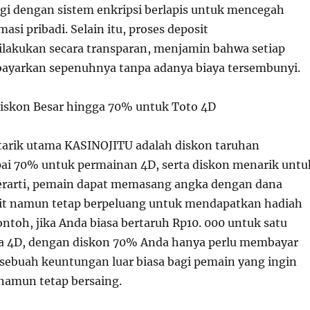
gi dengan sistem enkripsi berlapis untuk mencegah
asi pribadi. Selain itu, proses deposit
ilakukan secara transparan, menjamin bahwa setiap
ayarkan sepenuhnya tanpa adanya biaya tersembunyi.
iskon Besar hingga 70% untuk Toto 4D
 tarik utama KASINOJITU adalah diskon taruhan
ai 70% untuk permainan 4D, serta diskon menarik untu
berarti, pemain dapat memasang angka dengan dana
kit namun tetap berpeluang untuk mendapatkan hadiah
ontoh, jika Anda biasa bertaruh Rp10. 000 untuk satu
a 4D, dengan diskon 70% Anda hanya perlu membayar
 sebuah keuntungan luar biasa bagi pemain yang ingin
namun tetap bersaing.