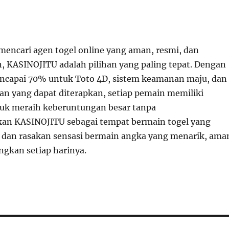
mencari agen togel online yang aman, resmi, dan
KASINOJITU adalah pilihan yang paling tepat. Dengan
ncapai 70% untuk Toto 4D, sistem keamanan maju, dan
an yang dapat diterapkan, setiap pemain memiliki
uk meraih keberuntungan besar tanpa
ikan KASINOJITU sebagai tempat bermain togel yang
dan rasakan sensasi bermain angka yang menarik, ama
gkan setiap harinya.