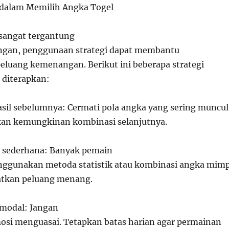
ak dalam Memilih Angka Togel
sangat tergantung
ngan, penggunaan strategi dapat membantu
luang kemenangan. Berikut ini beberapa strategi
 diterapkan:
sil sebelumnya: Cermati pola angka yang sering muncul
n kemungkinan kombinasi selanjutnya.
 sederhana: Banyak pemain
nggunakan metoda statistik atau kombinasi angka mimp
tkan peluang menang.
 modal: Jangan
osi menguasai. Tetapkan batas harian agar permainan