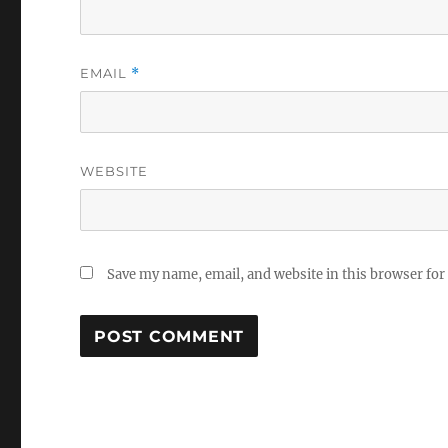
EMAIL
*
WEBSITE
Save my name, email, and website in this browser for