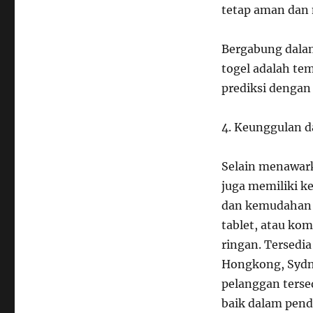
tetap aman dan
Bergabung dala
togel adalah te
prediksi dengan
4. Keunggulan 
Selain menawar
juga memiliki k
dan kemudahan ak
tablet, atau ko
ringan. Tersedia
Hongkong, Sydn
pelanggan terse
baik dalam pend