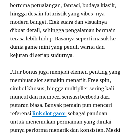
bertema petualangan, fantasi, budaya klasik,
hingga desain futuristik yang vibes-nya
modern banget. Efek suara dan visualnya
dibuat detail, sehingga pengalaman bermain
terasa lebih hidup. Rasanya seperti masuk ke
dunia game mini yang penuh warna dan
kejutan di setiap sudutnya.
Fitur bonus juga menjadi elemen penting yang
membuat slot semakin menarik. Free spin,
simbol khusus, hingga multiplier sering kali
muncul dan memberi sensasi berbeda dari
putaran biasa. Banyak pemain pun mencari
referensi
link slot gacor
sebagai panduan
untuk menemukan permainan yang dinilai
punya performa menarik dan konsisten. Meski