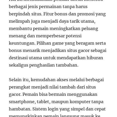
berbagai jenis permainan tanpa harus
berpindah situs. Fitur bonus dan promosi yang
melimpah juga menjadi daya tarik utama,
membantu pemain meningkatkan peluang
menang dan memperbesar potensi
keuntungan. Pilihan game yang beragam serta
bonus menarik menjadikan situs gacor sebagai
destinasi utama untuk mendapatkan hiburan
sekaligus penghasilan tambahan.
Selain itu, kemudahan akses melalui berbagai
perangkat menjadi nilai tambah dari situs
gacor. Pemain bisa bermain menggunakan
smartphone, tablet, maupun komputer tanpa
hambatan. Sistem login yang simpel dan cepat
memungkinkan pemain langsung masuk ke