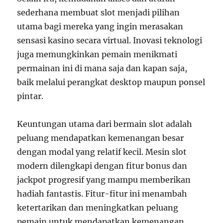
sederhana membuat slot menjadi pilihan
utama bagi mereka yang ingin merasakan
sensasi kasino secara virtual. Inovasi teknologi
juga memungkinkan pemain menikmati
permainan ini di mana saja dan kapan saja,
baik melalui perangkat desktop maupun ponsel
pintar.
Keuntungan utama dari bermain slot adalah
peluang mendapatkan kemenangan besar
dengan modal yang relatif kecil. Mesin slot
modern dilengkapi dengan fitur bonus dan
jackpot progresif yang mampu memberikan
hadiah fantastis. Fitur-fitur ini menambah
ketertarikan dan meningkatkan peluang
pemain untuk mendapatkan kemenangan