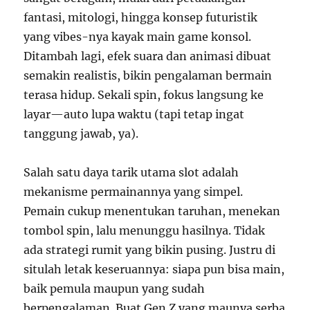
fantasi, mitologi, hingga konsep futuristik
yang vibes-nya kayak main game konsol.
Ditambah lagi, efek suara dan animasi dibuat
semakin realistis, bikin pengalaman bermain
terasa hidup. Sekali spin, fokus langsung ke
layar—auto lupa waktu (tapi tetap ingat
tanggung jawab, ya).
Salah satu daya tarik utama slot adalah
mekanisme permainannya yang simpel.
Pemain cukup menentukan taruhan, menekan
tombol spin, lalu menunggu hasilnya. Tidak
ada strategi rumit yang bikin pusing. Justru di
situlah letak keseruannya: siapa pun bisa main,
baik pemula maupun yang sudah
berpengalaman. Buat Gen Z yang maunya serba