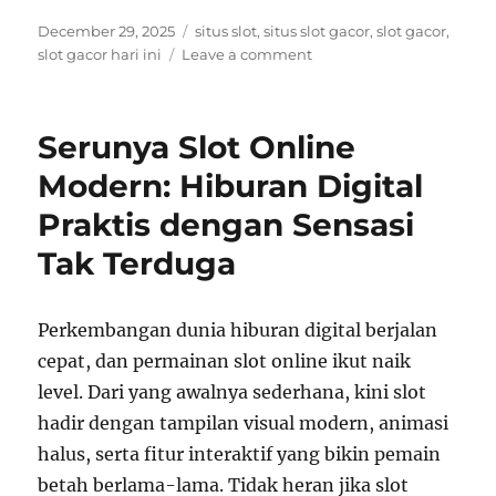
Posted
Tags
December 29, 2025
situs slot
,
situs slot gacor
,
slot gacor
,
on
on
slot gacor hari ini
Leave a comment
Strategi
Mengelola
Modal
Serunya Slot Online
agar
Tetap
Modern: Hiburan Digital
Stabil
Praktis dengan Sensasi
Saat
Bermain
Tak Terduga
di
Situs
Gacor
Perkembangan dunia hiburan digital berjalan
cepat, dan permainan slot online ikut naik
level. Dari yang awalnya sederhana, kini slot
hadir dengan tampilan visual modern, animasi
halus, serta fitur interaktif yang bikin pemain
betah berlama-lama. Tidak heran jika slot