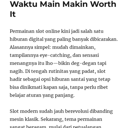
Waktu Main Makin Worth
Praktis
dengan
It
Sensasi
Tak
Terduga
Permainan slot online kini jadi salah satu
hiburan digital yang paling banyak dibicarakan.
Alasannya simpel: mudah dimainkan,
tampilannya eye-catching, dan sensasi
menangnya itu lho—bikin deg-degan tapi
nagih. Di tengah rutinitas yang padat, slot
hadir sebagai opsi hiburan santai yang tetap
bisa dinikmati kapan saja, tanpa perlu ribet
belajar aturan yang panjang.
Slot modern sudah jauh berevolusi dibanding
mesin klasik. Sekarang, tema permainan
sangat beragam, mulai dari petualangan