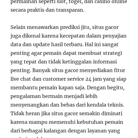
permainan seperti slot, togel, dan casino online
secara praktis dan transparan.
Selain menawarkan prediksi jitu, situs gacor
juga dikenal karena kecepatan dalam penyajian
data dan update hasil terbaru. Hal ini sangat
penting agar pemain dapat membuat strategi
yang tepat dan tidak ketinggalan informasi
penting. Banyak situs gacor menyediakan fitur
live chat dan customer service 24 jam yang siap
membantu pemain kapan saja. Dengan begitu,
pengalaman bermain menjadi lebih
menyenangkan dan bebas dari kendala teknis.
Tidak heran jika situs gacor semakin diminati
karena mampu memenuhi kebutuhan pemain
dari berbagai kalangan dengan layanan yang