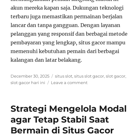
akun mereka kapan saja. Dukungan teknologi
terbaru juga memastikan permainan berjalan
lancar dan tanpa gangguan. Dengan layanan
pelanggan yang responsif dan berbagai metode
pembayaran yang lengkap, situs gacor mampu
memenuhi kebutuhan pemain dari berbagai
kalangan dan latar belakang.
Posted
Tags
December 30, 2025
situs slot
,
situs slot gacor
,
slot gacor
,
on
on
slot gacor hari ini
Leave a comment
Bagaimana
Menciptakan
Atmosfer
Strategi Mengelola Modal
Positif
Saat
agar Tetap Stabil Saat
Bermain
Bermain di Situs Gacor
di
Situs