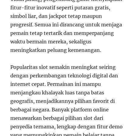
fitur-fitur inovatif seperti putaran gratis,
simbol liar, dan jackpot tetap maupun
progresif. Semua ini dirancang untuk menjaga
pemain tetap tertarik dan memperpanjang
waktu bermain mereka, sekaligus
meningkatkan peluang kemenangan.
Popularitas slot semakin meningkat seiring
dengan perkembangan teknologi digital dan
internet cepat. Permainan ini mampu
menjangkau khalayak luas tanpa batas
geografis, menjadikannya pilihan favorit di
berbagai negara. Banyak platform online
menawarkan berbagai pilihan slot dari
penyedia ternama, lengkap dengan fitur demo
yang memungkinkan pemain belajar tanpa