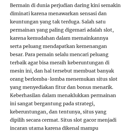
Bermain di dunia perjudian daring kini semakin
diminati karena menawarkan sensasi dan
keuntungan yang tak terduga. Salah satu
permainan yang paling digemari adalah slot,
karena kemudahan dalam memainkannya
serta peluang mendapatkan kemenangan
besar. Para pemain selalu mencari peluang
terbaik agar bisa meraih keberuntungan di
mesin ini, dan hal tersebut membuat banyak
orang berlomba-lomba menemukan situs slot
yang menyediakan fitur dan bonus menarik.
Keberhasilan dalam menaklukkan permainan
ini sangat bergantung pada strategi,
keberuntungan, dan tentunya, situs yang
dipilih secara cermat. Situs slot gacor menjadi
incaran utama karena dikenal mampu