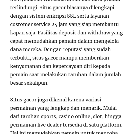
terlindungi. Situs gacor biasanya dilengkapi
dengan sistem enkripsi SSL serta layanan
customer service 24 jam yang siap membantu
kapan saja. Fasilitas deposit dan withdraw yang
cepat memudahkan pemain dalam mengelola
dana mereka. Dengan reputasi yang sudah
terbukti, situs gacor mampu memberikan
kenyamanan dan kepercayaan diri kepada
pemain saat melakukan taruhan dalam jumlah
besar sekalipun.
Situs gacor juga dikenal karena variasi
permainan yang lengkap dan menarik. Mulai
dari taruhan sports, casino online, slot, hingga
permainan live dealer tersedia di satu platform.
Hal ini memudahkan pemain untuk mencoba