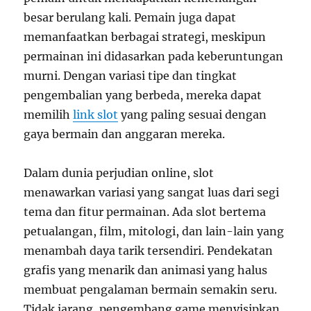
besar berulang kali. Pemain juga dapat
memanfaatkan berbagai strategi, meskipun
permainan ini didasarkan pada keberuntungan
murni. Dengan variasi tipe dan tingkat
pengembalian yang berbeda, mereka dapat
memilih
link slot
yang paling sesuai dengan
gaya bermain dan anggaran mereka.
Dalam dunia perjudian online, slot
menawarkan variasi yang sangat luas dari segi
tema dan fitur permainan. Ada slot bertema
petualangan, film, mitologi, dan lain-lain yang
menambah daya tarik tersendiri. Pendekatan
grafis yang menarik dan animasi yang halus
membuat pengalaman bermain semakin seru.
Tidak jarang, pengembang game menyisipkan