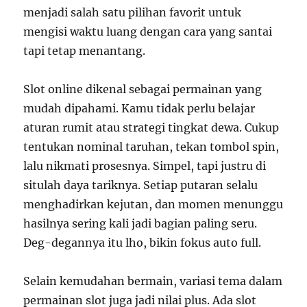
menjadi salah satu pilihan favorit untuk
mengisi waktu luang dengan cara yang santai
tapi tetap menantang.
Slot online dikenal sebagai permainan yang
mudah dipahami. Kamu tidak perlu belajar
aturan rumit atau strategi tingkat dewa. Cukup
tentukan nominal taruhan, tekan tombol spin,
lalu nikmati prosesnya. Simpel, tapi justru di
situlah daya tariknya. Setiap putaran selalu
menghadirkan kejutan, dan momen menunggu
hasilnya sering kali jadi bagian paling seru.
Deg-degannya itu lho, bikin fokus auto full.
Selain kemudahan bermain, variasi tema dalam
permainan slot juga jadi nilai plus. Ada slot