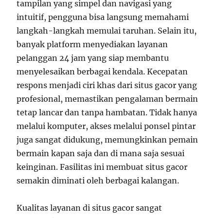
tampilan yang simpel dan navigasi yang
intuitif, pengguna bisa langsung memahami
langkah-langkah memulai taruhan. Selain itu,
banyak platform menyediakan layanan
pelanggan 24 jam yang siap membantu
menyelesaikan berbagai kendala. Kecepatan
respons menjadi ciri khas dari situs gacor yang
profesional, memastikan pengalaman bermain
tetap lancar dan tanpa hambatan. Tidak hanya
melalui komputer, akses melalui ponsel pintar
juga sangat didukung, memungkinkan pemain
bermain kapan saja dan di mana saja sesuai
keinginan. Fasilitas ini membuat situs gacor
semakin diminati oleh berbagai kalangan.
Kualitas layanan di situs gacor sangat