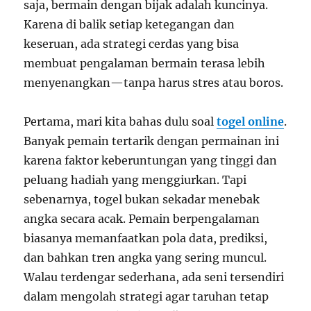
saja, bermain dengan bijak adalah kuncinya.
Karena di balik setiap ketegangan dan
keseruan, ada strategi cerdas yang bisa
membuat pengalaman bermain terasa lebih
menyenangkan—tanpa harus stres atau boros.
Pertama, mari kita bahas dulu soal
togel online
.
Banyak pemain tertarik dengan permainan ini
karena faktor keberuntungan yang tinggi dan
peluang hadiah yang menggiurkan. Tapi
sebenarnya, togel bukan sekadar menebak
angka secara acak. Pemain berpengalaman
biasanya memanfaatkan pola data, prediksi,
dan bahkan tren angka yang sering muncul.
Walau terdengar sederhana, ada seni tersendiri
dalam mengolah strategi agar taruhan tetap