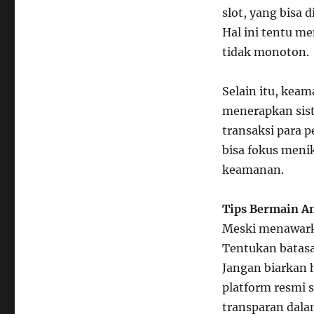
slot, yang bisa 
Hal ini tentu m
tidak monoton.
Selain itu, keam
menerapkan sist
transaksi para p
bisa fokus meni
keamanan.
Tips Bermain A
Meski menawarka
Tentukan batas
Jangan biarkan h
platform resmi 
transparan dal