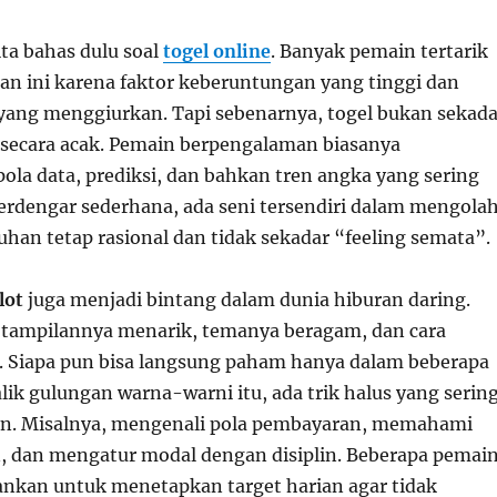
ta bahas dulu soal
togel online
. Banyak pemain tertarik
n ini karena faktor keberuntungan yang tinggi dan
yang menggiurkan. Tapi sebenarnya, togel bukan sekada
secara acak. Pemain berpengalaman biasanya
la data, prediksi, dan bahkan tren angka yang sering
erdengar sederhana, ada seni tersendiri dalam mengola
ruhan tetap rasional dan tidak sekadar “feeling semata”.
lot
juga menjadi bintang dalam dunia hiburan daring.
: tampilannya menarik, temanya beragam, dan cara
 Siapa pun bisa langsung paham hanya dalam beberapa
alik gulungan warna-warni itu, ada trik halus yang serin
in. Misalnya, mengenali pola pembayaran, memahami
in, dan mengatur modal dengan disiplin. Beberapa pemai
nkan untuk menetapkan target harian agar tidak