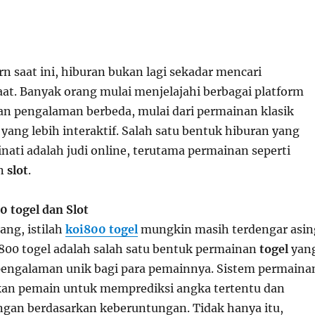
n saat ini, hiburan bukan lagi sekadar mencari
at. Banyak orang mulai menjelajahi berbagai platform
 pengalaman berbeda, mulai dari permainan klasik
 yang lebih interaktif. Salah satu bentuk hiburan yang
nati adalah judi online, terutama permainan seperti
n
slot
.
 togel dan Slot
ang, istilah
koi800 togel
mungkin masih terdengar asin
800 togel adalah salah satu bentuk permainan
togel
yan
engalaman unik bagi para pemainnya. Sistem permaina
an pemain untuk memprediksi angka tertentu dan
gan berdasarkan keberuntungan. Tidak hanya itu,