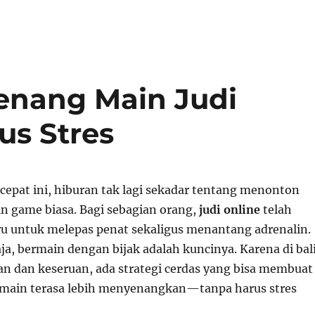
Menang Main Judi
us Stres
cepat ini, hiburan tak lagi sekadar tentang menonton
in game biasa. Bagi sebagian orang,
judi online
telah
ru untuk melepas penat sekaligus menantang adrenalin.
ja, bermain dengan bijak adalah kuncinya. Karena di bal
an dan keseruan, ada strategi cerdas yang bisa membuat
main terasa lebih menyenangkan—tanpa harus stres