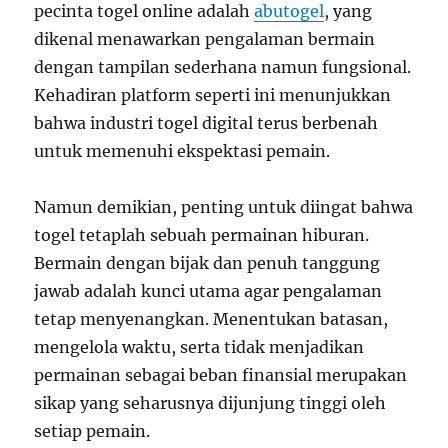
pecinta togel online adalah
abutogel
, yang
dikenal menawarkan pengalaman bermain
dengan tampilan sederhana namun fungsional.
Kehadiran platform seperti ini menunjukkan
bahwa industri togel digital terus berbenah
untuk memenuhi ekspektasi pemain.
Namun demikian, penting untuk diingat bahwa
togel tetaplah sebuah permainan hiburan.
Bermain dengan bijak dan penuh tanggung
jawab adalah kunci utama agar pengalaman
tetap menyenangkan. Menentukan batasan,
mengelola waktu, serta tidak menjadikan
permainan sebagai beban finansial merupakan
sikap yang seharusnya dijunjung tinggi oleh
setiap pemain.