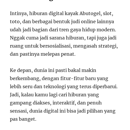
Intinya, hiburan digital kayak Abutogel, slot,
toto, dan berbagai bentuk judi online lainnya
udah jadi bagian dari tren gaya hidup modern.
Nggak cuma jadi sarana hiburan, tapi juga jadi
ruang untuk bersosialisasi, mengasah strategi,
dan pastinya melepas penat.
Ke depan, dunia ini pasti bakal makin
berkembang, dengan fitur-fitur baru yang
lebih seru dan teknologi yang terus diperbarui.
Jadi, kalau kamu lagi cari hiburan yang
gampang diakses, interaktif, dan penuh
sensasi, dunia digital ini bisa jadi pilihan yang
pas banget.