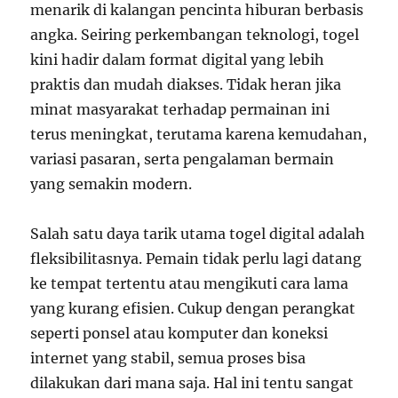
menarik di kalangan pencinta hiburan berbasis
angka. Seiring perkembangan teknologi, togel
kini hadir dalam format digital yang lebih
praktis dan mudah diakses. Tidak heran jika
minat masyarakat terhadap permainan ini
terus meningkat, terutama karena kemudahan,
variasi pasaran, serta pengalaman bermain
yang semakin modern.
Salah satu daya tarik utama togel digital adalah
fleksibilitasnya. Pemain tidak perlu lagi datang
ke tempat tertentu atau mengikuti cara lama
yang kurang efisien. Cukup dengan perangkat
seperti ponsel atau komputer dan koneksi
internet yang stabil, semua proses bisa
dilakukan dari mana saja. Hal ini tentu sangat