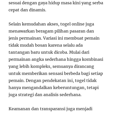
sesuai dengan gaya hidup masa kini yang serba
cepat dan dinamis.
Selain kemudahan akses, togel online juga
menawarkan beragam pilihan pasaran dan
jenis permainan. Variasi ini membuat pemain
tidak mudah bosan karena selalu ada
tantangan baru untuk dicoba. Mulai dari
permainan angka sederhana hingga kombinasi
yang lebih kompleks, semuanya dirancang
untuk memberikan sensasi berbeda bagi setiap
pemain. Dengan pendekatan ini, togel tidak
hanya mengandalkan keberuntungan, tetapi
juga strategi dan analisis sederhana.
Keamanan dan transparansi juga menjadi