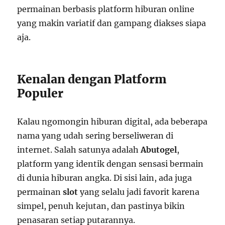
permainan berbasis platform hiburan online
yang makin variatif dan gampang diakses siapa
aja.
Kenalan dengan Platform
Populer
Kalau ngomongin hiburan digital, ada beberapa
nama yang udah sering berseliweran di
internet. Salah satunya adalah
Abutogel
,
platform yang identik dengan sensasi bermain
di dunia hiburan angka. Di sisi lain, ada juga
permainan
slot
yang selalu jadi favorit karena
simpel, penuh kejutan, dan pastinya bikin
penasaran setiap putarannya.