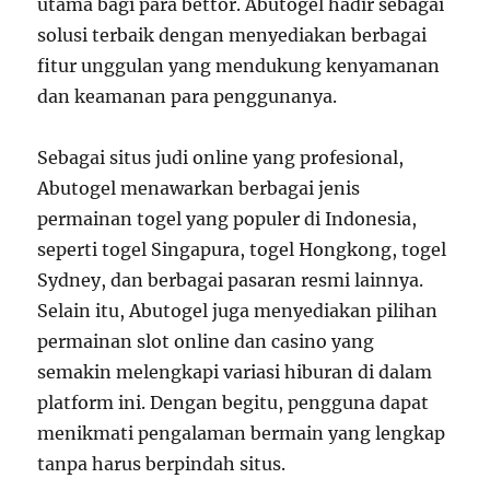
utama bagi para bettor. Abutogel hadir sebagai
solusi terbaik dengan menyediakan berbagai
fitur unggulan yang mendukung kenyamanan
dan keamanan para penggunanya.
Sebagai situs judi online yang profesional,
Abutogel menawarkan berbagai jenis
permainan togel yang populer di Indonesia,
seperti togel Singapura, togel Hongkong, togel
Sydney, dan berbagai pasaran resmi lainnya.
Selain itu, Abutogel juga menyediakan pilihan
permainan slot online dan casino yang
semakin melengkapi variasi hiburan di dalam
platform ini. Dengan begitu, pengguna dapat
menikmati pengalaman bermain yang lengkap
tanpa harus berpindah situs.