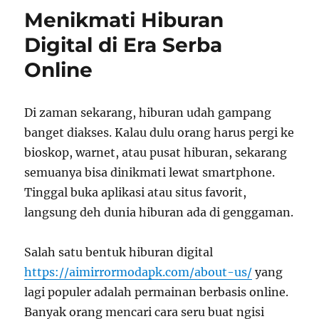
Permainan
Menikmati Hiburan
Togel
Digital
Digital di Era Serba
yang
Online
Semakin
Diminati
Di zaman sekarang, hiburan udah gampang
banget diakses. Kalau dulu orang harus pergi ke
bioskop, warnet, atau pusat hiburan, sekarang
semuanya bisa dinikmati lewat smartphone.
Tinggal buka aplikasi atau situs favorit,
langsung deh dunia hiburan ada di genggaman.
Salah satu bentuk hiburan digital
https://aimirrormodapk.com/about-us/
yang
lagi populer adalah permainan berbasis online.
Banyak orang mencari cara seru buat ngisi