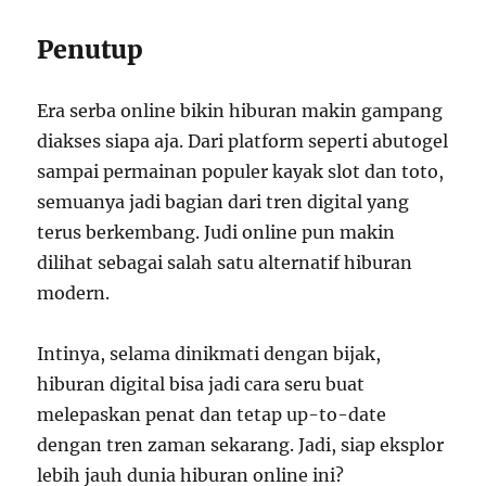
Penutup
Era serba online bikin hiburan makin gampang
diakses siapa aja. Dari platform seperti abutogel
sampai permainan populer kayak slot dan toto,
semuanya jadi bagian dari tren digital yang
terus berkembang. Judi online pun makin
dilihat sebagai salah satu alternatif hiburan
modern.
Intinya, selama dinikmati dengan bijak,
hiburan digital bisa jadi cara seru buat
melepaskan penat dan tetap up-to-date
dengan tren zaman sekarang. Jadi, siap eksplor
lebih jauh dunia hiburan online ini?