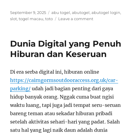
Posted
Tags
September 9, 2025
abu togel
,
abutogel
,
abutogel login
,
on
on
slot
,
togel macau
,
toto
Leave a comment
Menikmati
Hiburan
Digital
Dunia Digital yang Penuh
di
Era
Hiburan dan Keseruan
Serba
Online
Di era serba digital ini, hiburan online
https://cairngormsoutdooraccess.org.uk/car-
parking/
udah jadi bagian penting dari gaya
hidup banyak orang. Nggak cuma buat ngisi
waktu luang, tapi juga jadi tempat seru-seruan
bareng teman atau sekadar hiburan pribadi
setelah aktivitas sehari-hari yang padat. Salah
satu hal yang lagi naik daun adalah dunia