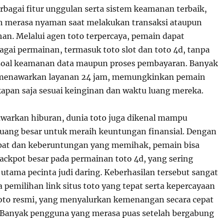
bagai fitur unggulan serta sistem keamanan terbaik,
n merasa nyaman saat melakukan transaksi ataupun
n. Melalui agen toto terpercaya, pemain dapat
gai permainan, termasuk toto slot dan toto 4d, tanpa
 soal keamanan data maupun proses pembayaran. Banyak
g menawarkan layanan 24 jam, memungkinkan pemain
apan saja sesuai keinginan dan waktu luang mereka.
warkan hiburan, dunia toto juga dikenal mampu
ang besar untuk meraih keuntungan finansial. Dengan
epat dan keberuntungan yang memihak, pemain bisa
kpot besar pada permainan toto 4d, yang sering
utama pecinta judi daring. Keberhasilan tersebut sangat
pemilihan link situs toto yang tepat serta kepercayaan
oto resmi, yang menyalurkan kemenangan secara cepat
 Banyak pengguna yang merasa puas setelah bergabung