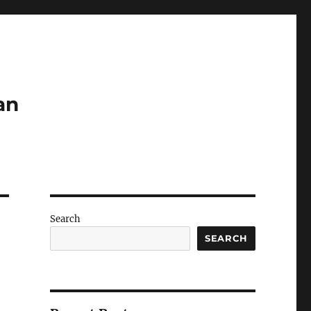
an
Search
SEARCH