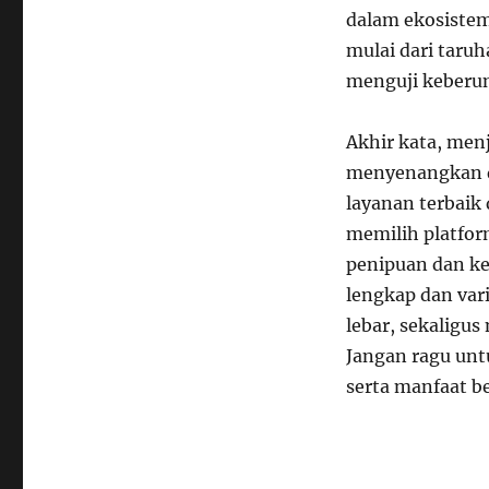
dalam ekosistem
mulai dari taru
menguji keberun
Akhir kata, men
menyenangkan d
layanan terbaik 
memilih platfor
penipuan dan ke
lengkap dan var
lebar, sekaligu
Jangan ragu unt
serta manfaat be