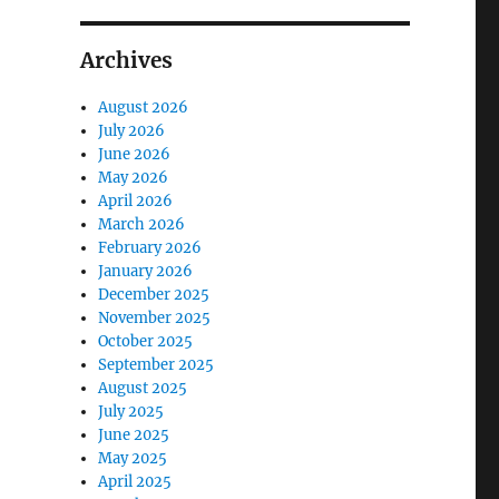
Archives
August 2026
July 2026
June 2026
May 2026
April 2026
March 2026
February 2026
January 2026
December 2025
November 2025
October 2025
September 2025
August 2025
July 2025
June 2025
May 2025
April 2025