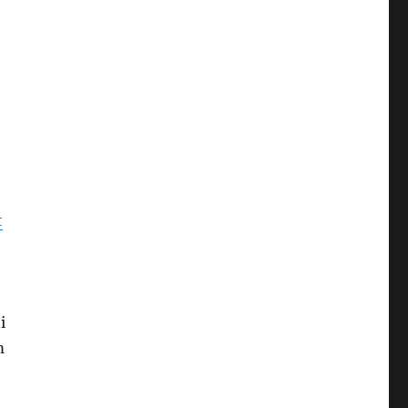
t
i
m