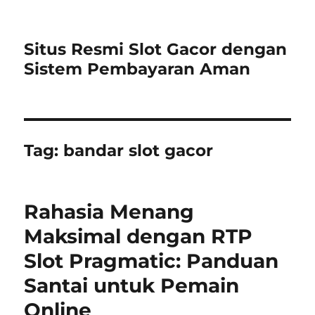
Situs Resmi Slot Gacor dengan
Sistem Pembayaran Aman
Tag:
bandar slot gacor
Rahasia Menang
Maksimal dengan RTP
Slot Pragmatic: Panduan
Santai untuk Pemain
Online