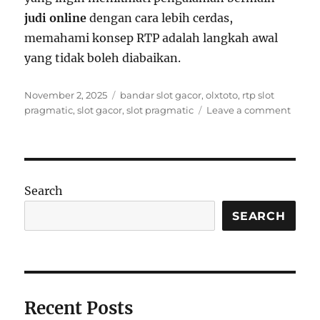
judi online
dengan cara lebih cerdas,
memahami konsep RTP adalah langkah awal
yang tidak boleh diabaikan.
Posted
Tags
November 2, 2025
bandar slot gacor
,
olxtoto
,
rtp slot
on
on
pragmatic
,
slot gacor
,
slot pragmatic
Leave a comment
Rahas
Mena
Maksi
deng
RTP
Search
Slot
Pragm
SEARCH
Pand
Santa
untuk
Pema
Onlin
Recent Posts