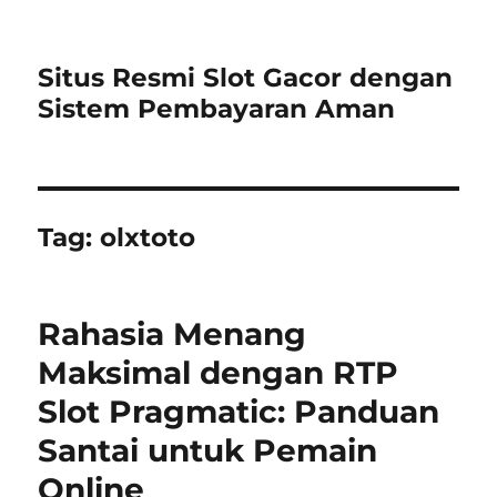
Situs Resmi Slot Gacor dengan
Sistem Pembayaran Aman
Tag:
olxtoto
Rahasia Menang
Maksimal dengan RTP
Slot Pragmatic: Panduan
Santai untuk Pemain
Online