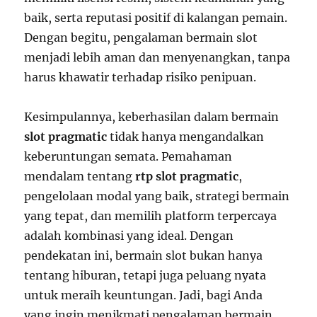
baik, serta reputasi positif di kalangan pemain.
Dengan begitu, pengalaman bermain slot
menjadi lebih aman dan menyenangkan, tanpa
harus khawatir terhadap risiko penipuan.
Kesimpulannya, keberhasilan dalam bermain
slot pragmatic
tidak hanya mengandalkan
keberuntungan semata. Pemahaman
mendalam tentang
rtp slot pragmatic
,
pengelolaan modal yang baik, strategi bermain
yang tepat, dan memilih platform terpercaya
adalah kombinasi yang ideal. Dengan
pendekatan ini, bermain slot bukan hanya
tentang hiburan, tetapi juga peluang nyata
untuk meraih keuntungan. Jadi, bagi Anda
yang ingin menikmati pengalaman bermain