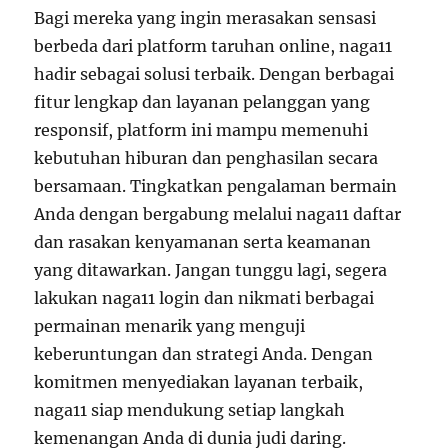
Bagi mereka yang ingin merasakan sensasi
berbeda dari platform taruhan online, naga11
hadir sebagai solusi terbaik. Dengan berbagai
fitur lengkap dan layanan pelanggan yang
responsif, platform ini mampu memenuhi
kebutuhan hiburan dan penghasilan secara
bersamaan. Tingkatkan pengalaman bermain
Anda dengan bergabung melalui naga11 daftar
dan rasakan kenyamanan serta keamanan
yang ditawarkan. Jangan tunggu lagi, segera
lakukan naga11 login dan nikmati berbagai
permainan menarik yang menguji
keberuntungan dan strategi Anda. Dengan
komitmen menyediakan layanan terbaik,
naga11 siap mendukung setiap langkah
kemenangan Anda di dunia judi daring.