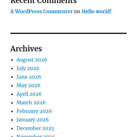
Recent Comments
A WordPress Commenter
on
Hello world!
Archives
August 2026
July 2026
June 2026
May 2026
April 2026
March 2026
February 2026
January 2026
December 2025
November 2025