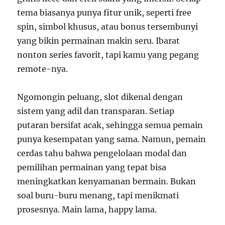
tema biasanya punya fitur unik, seperti free
spin, simbol khusus, atau bonus tersembunyi
yang bikin permainan makin seru. Ibarat
nonton series favorit, tapi kamu yang pegang
remote-nya.
Ngomongin peluang, slot dikenal dengan
sistem yang adil dan transparan. Setiap
putaran bersifat acak, sehingga semua pemain
punya kesempatan yang sama. Namun, pemain
cerdas tahu bahwa pengelolaan modal dan
pemilihan permainan yang tepat bisa
meningkatkan kenyamanan bermain. Bukan
soal buru-buru menang, tapi menikmati
prosesnya. Main lama, happy lama.