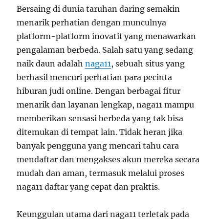
Bersaing di dunia taruhan daring semakin
menarik perhatian dengan munculnya
platform-platform inovatif yang menawarkan
pengalaman berbeda. Salah satu yang sedang
naik daun adalah
naga11
, sebuah situs yang
berhasil mencuri perhatian para pecinta
hiburan judi online. Dengan berbagai fitur
menarik dan layanan lengkap, naga11 mampu
memberikan sensasi berbeda yang tak bisa
ditemukan di tempat lain. Tidak heran jika
banyak pengguna yang mencari tahu cara
mendaftar dan mengakses akun mereka secara
mudah dan aman, termasuk melalui proses
naga11 daftar yang cepat dan praktis.
Keunggulan utama dari naga11 terletak pada