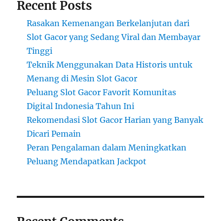
Recent Posts
Rasakan Kemenangan Berkelanjutan dari
Slot Gacor yang Sedang Viral dan Membayar
Tinggi
Teknik Menggunakan Data Historis untuk
Menang di Mesin Slot Gacor
Peluang Slot Gacor Favorit Komunitas
Digital Indonesia Tahun Ini
Rekomendasi Slot Gacor Harian yang Banyak
Dicari Pemain
Peran Pengalaman dalam Meningkatkan
Peluang Mendapatkan Jackpot