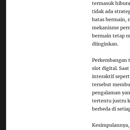
termasuk hibur
tidak ada strat
batas bermain,
mekanisme perm
bermain tetap 
diinginkan.
Perkembangan t
slot digital. Sa
interaktif sepert
tersebut membua
pengalaman yang
tertentu justru
berbeda di setia
Kesimpulannya, 