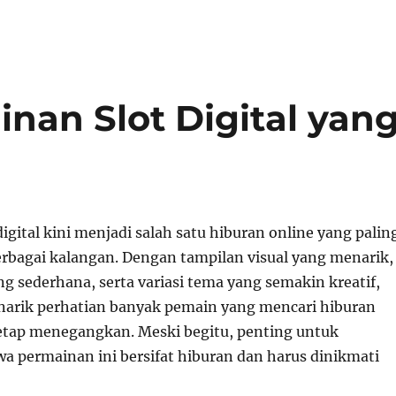
nan Slot Digital yan
igital kini menjadi salah satu hiburan online yang palin
erbagai kalangan. Dengan tampilan visual yang menarik,
g sederhana, serta variasi tema yang semakin kreatif,
enarik perhatian banyak pemain yang mencari hiburan
tap menegangkan. Meski begitu, penting untuk
permainan ini bersifat hiburan dan harus dinikmati