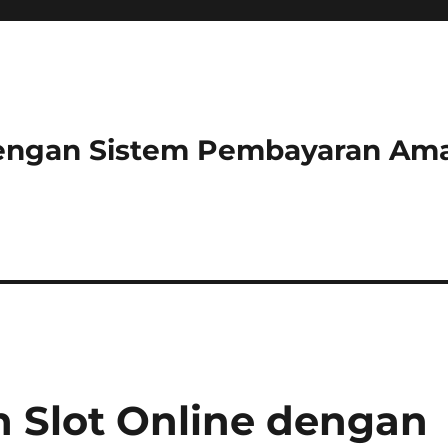
 dengan Sistem Pembayaran Am
 Slot Online dengan