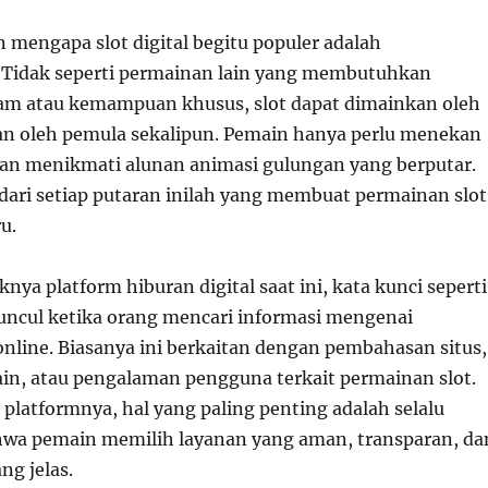
n mengapa slot digital begitu populer adalah
Tidak seperti permainan lain yang membutuhkan
am atau kemampuan khusus, slot dapat dimainkan oleh
kan oleh pemula sekalipun. Pemain hanya perlu menekan
an menikmati alunan animasi gulungan yang berputar.
dari setiap putaran inilah yang membuat permainan slot
u.
nya platform hiburan digital saat ini, kata kunci seperti
ncul ketika orang mencari informasi mengenai
online. Biasanya ini berkaitan dengan pembahasan situs,
n, atau pengalaman pengguna terkait permainan slot.
platformnya, hal yang paling penting adalah selalu
wa pemain memilih layanan yang aman, transparan, da
ng jelas.