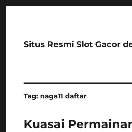
Situs Resmi Slot Gacor
Tag:
naga11 daftar
Kuasai Permainan