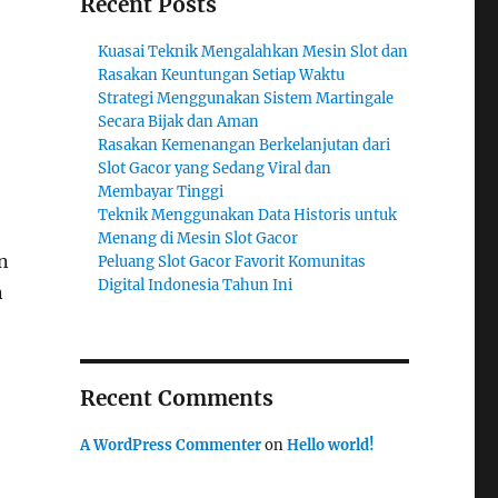
Recent Posts
Kuasai Teknik Mengalahkan Mesin Slot dan
Rasakan Keuntungan Setiap Waktu
Strategi Menggunakan Sistem Martingale
Secara Bijak dan Aman
Rasakan Kemenangan Berkelanjutan dari
Slot Gacor yang Sedang Viral dan
Membayar Tinggi
Teknik Menggunakan Data Historis untuk
Menang di Mesin Slot Gacor
n
Peluang Slot Gacor Favorit Komunitas
Digital Indonesia Tahun Ini
n
Recent Comments
A WordPress Commenter
on
Hello world!