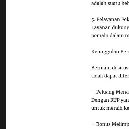
adalah suatu ke
5. Pelayanan Pe
Layanan dukung
pemain dalam me
Keunggulan Berm
Bermain di situ
tidak dapat dite
– Peluang Mena
Dengan RTP yang
untuk meraih k
– Bonus Melim