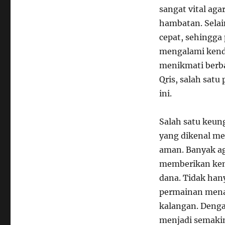
di
sangat vital ag
Agen
Slot
hambatan. Selai
Qris
cepat, sehingga
Terpercaya
mengalami kenda
menikmati berba
Qris, salah satu
ini.
Salah satu keun
yang dikenal me
aman. Banyak ag
memberikan kem
dana. Tidak hany
permainan mena
kalangan. Denga
menjadi semakin