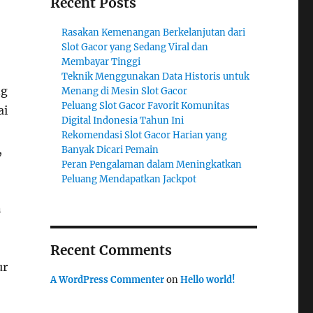
Recent Posts
Rasakan Kemenangan Berkelanjutan dari
Slot Gacor yang Sedang Viral dan
Membayar Tinggi
Teknik Menggunakan Data Historis untuk
ng
Menang di Mesin Slot Gacor
Peluang Slot Gacor Favorit Komunitas
ai
Digital Indonesia Tahun Ini
Rekomendasi Slot Gacor Harian yang
,
Banyak Dicari Pemain
Peran Pengalaman dalam Meningkatkan
Peluang Mendapatkan Jackpot
n
Recent Comments
ur
A WordPress Commenter
on
Hello world!