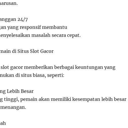
harusan.
langgan 24/7
an yang responsif membantu
nyelesaikan masalah secara cepat.
ain di Situs Slot Gacor
s slot gacor memberikan berbagai keuntungan yang
mukan di situs biasa, seperti:
ng Lebih Besar
 tinggi, pemain akan memiliki kesempatan lebih besar
emenangan.
pah