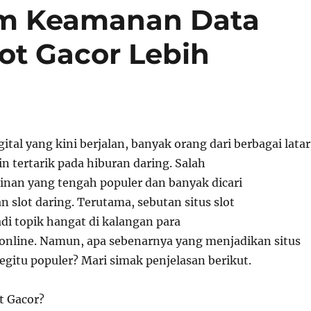
em Keamanan Data
ot Gacor Lebih
tal yang kini berjalan, banyak orang dari berbagai latar
n tertarik pada hiburan daring. Salah
ainan yang tengah populer dan banyak dicari
 slot daring. Terutama, sebutan situs slot
di topik hangat di kalangan para
online. Namun, apa sebenarnya yang menjadikan situs
egitu populer? Mari simak penjelasan berikut.
ot Gacor?