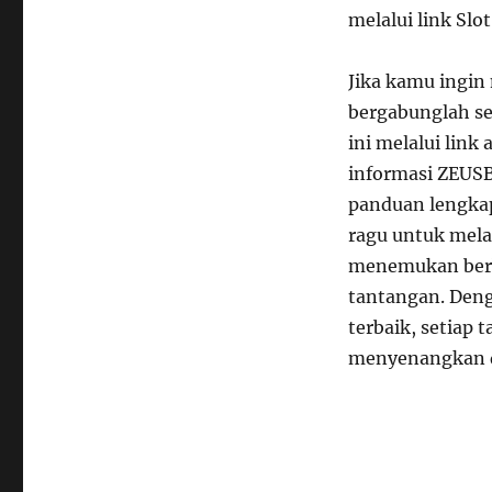
melalui link Slo
Jika kamu ingin
bergabunglah s
ini melalui link 
informasi ZEUS
panduan lengka
ragu untuk mela
menemukan berba
tantangan. Deng
terbaik, setiap 
menyenangkan 