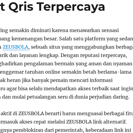
t Qris Terpercaya
ring semakin diminati karena menawarkan sensasi
uang kemenangan besar. Salah satu platform yang seda
ah
ZEUSBOLA
, sebuah situs yang menggabungkan berbag
ik dan layanan lengkap. Dengan reputasi terpercaya,
hadirkan pengalaman bermain yang aman dan nyaman
enggemar taruhan online semakin betah berlama-lama
dak heran jika banyak pemain mencari informasi
u agar bisa selalu mendapatkan akses terbaik saat ingi
 dan mulai petualangan seru di dunia perjudian daring.
aktif di ZEUSBOLA berarti harus menguasai berbagai fit
ermasuk akses cepat melalui ZEUSBOLA link alternatif.
gnya pemblokiran dari pemerintah, keberadaan link ini