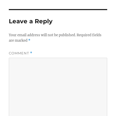
Leave a Reply
Your email address will not be published.
Required fields
are marked
*
COMMENT
*