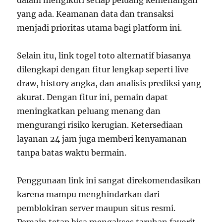
dalam mengikuti setiap peluang kemenangan
yang ada. Keamanan data dan transaksi
menjadi prioritas utama bagi platform ini.
Selain itu, link togel toto alternatif biasanya
dilengkapi dengan fitur lengkap seperti live
draw, history angka, dan analisis prediksi yang
akurat. Dengan fitur ini, pemain dapat
meningkatkan peluang menang dan
mengurangi risiko kerugian. Ketersediaan
layanan 24 jam juga memberi kenyamanan
tanpa batas waktu bermain.
Penggunaan link ini sangat direkomendasikan
karena mampu menghindarkan dari
pemblokiran server maupun situs resmi.