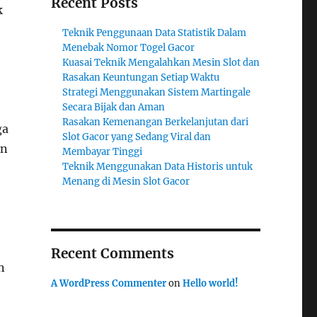
Recent Posts
k
Teknik Penggunaan Data Statistik Dalam
Menebak Nomor Togel Gacor
Kuasai Teknik Mengalahkan Mesin Slot dan
Rasakan Keuntungan Setiap Waktu
Strategi Menggunakan Sistem Martingale
Secara Bijak dan Aman
Rasakan Kemenangan Berkelanjutan dari
ga
Slot Gacor yang Sedang Viral dan
an
Membayar Tinggi
Teknik Menggunakan Data Historis untuk
Menang di Mesin Slot Gacor
Recent Comments
n
A WordPress Commenter
on
Hello world!