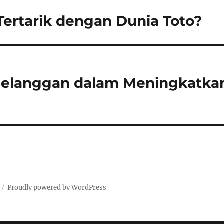
ertarik dengan Dunia Toto?
 Pelanggan dalam Meningkatka
Proudly powered by WordPress