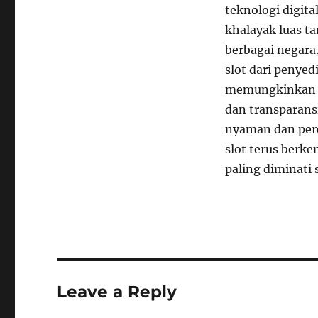
teknologi digit
khalayak luas ta
berbagai negara
slot dari penye
memungkinkan p
dan transparans
nyaman dan perc
slot terus berk
paling diminati s
Leave a Reply