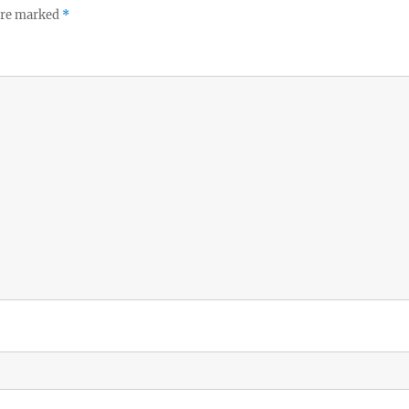
 are marked
*