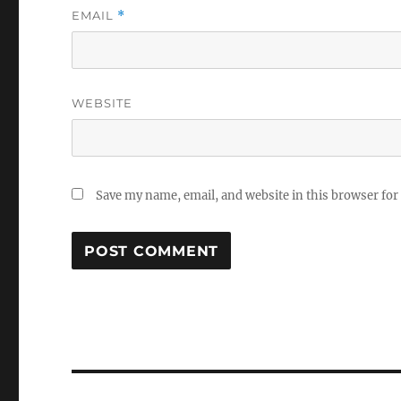
EMAIL
*
WEBSITE
Save my name, email, and website in this browser for
Post