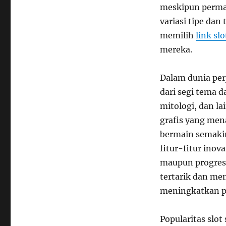
meskipun perma
variasi tipe da
memilih
link slo
mereka.
Dalam dunia per
dari segi tema d
mitologi, dan l
grafis yang me
bermain semaki
fitur-fitur inova
maupun progresi
tertarik dan me
meningkatkan p
Popularitas slo