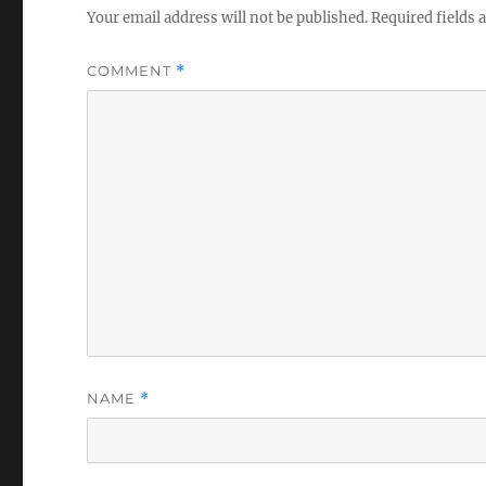
Your email address will not be published.
Required fields
COMMENT
*
NAME
*