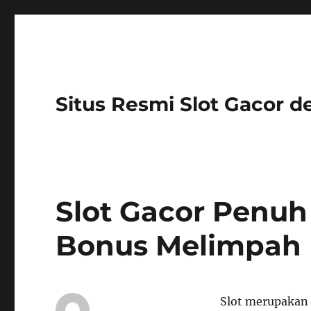
Situs Resmi Slot Gacor
Slot Gacor Penu
Bonus Melimpah
Slot merupakan 