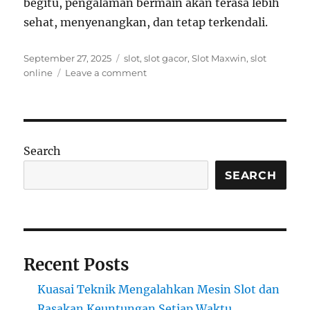
begitu, pengalaman bermain akan terasa lebih
sehat, menyenangkan, dan tetap terkendali.
Posted
Tags
September 27, 2025
slot
,
slot gacor
,
Slot Maxwin
,
slot
on
on
online
Leave a comment
Merasakan
Sensasi
Digital
dengan
Hiburan
Search
Modern
yang
SEARCH
Seru
Recent Posts
Kuasai Teknik Mengalahkan Mesin Slot dan
Rasakan Keuntungan Setiap Waktu