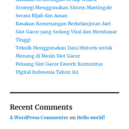
Strategi Menggunakan Sistem Martingale
Secara Bijak dan Aman
Rasakan Kemenangan Berkelanjutan dari
Slot Gacor yang Sedang Viral dan Membayar
Tinggi
Teknik Menggunakan Data Historis untuk
Menang di Mesin Slot Gacor
Peluang Slot Gacor Favorit Komunitas
Digital Indonesia Tahun Ini
Recent Comments
A WordPress Commenter
on
Hello world!