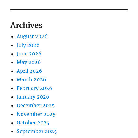
Archives
August 2026
July 2026
June 2026
May 2026
April 2026
March 2026
February 2026
January 2026
December 2025
November 2025
October 2025
September 2025