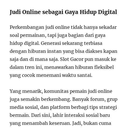
Judi Online sebagai Gaya Hidup Digital
Perkembangan judi online tidak hanya sekadar
soal permainan, tapi juga bagian dari gaya
hidup digital. Generasi sekarang terbiasa
dengan hiburan instan yang bisa diakses kapan
saja dan di mana saja. Slot Gacor pun masuk ke
dalam tren ini, menawarkan hiburan fleksibel
yang cocok menemani waktu santai.
Yang menarik, komunitas pemain judi online
juga semakin berkembang. Banyak forum, grup
media sosial, dan platform berbagi tips strategi
bermain. Dari sini, lahir interaksi sosial baru
yang menambah keseruan. Jadi, bukan cuma