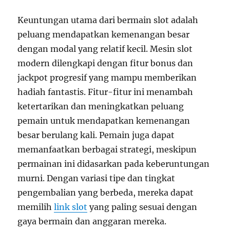
Keuntungan utama dari bermain slot adalah
peluang mendapatkan kemenangan besar
dengan modal yang relatif kecil. Mesin slot
modern dilengkapi dengan fitur bonus dan
jackpot progresif yang mampu memberikan
hadiah fantastis. Fitur-fitur ini menambah
ketertarikan dan meningkatkan peluang
pemain untuk mendapatkan kemenangan
besar berulang kali. Pemain juga dapat
memanfaatkan berbagai strategi, meskipun
permainan ini didasarkan pada keberuntungan
murni. Dengan variasi tipe dan tingkat
pengembalian yang berbeda, mereka dapat
memilih
link slot
yang paling sesuai dengan
gaya bermain dan anggaran mereka.